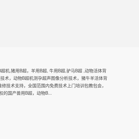
机,猪用B超，羊用B超, 牛用B超,驴马B超 ,动物活体背
断技术，动物B超机测孕超声图像分析技术，猪牛羊活体背
维修技术支持，全国范围内免费技术上门培训包教包会，
国产兽用B超，动物B...