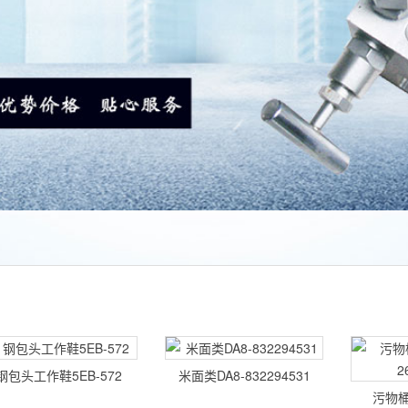
产品推荐
钢包头工作鞋5EB-572
米面类DA8-832294531
污物桶E