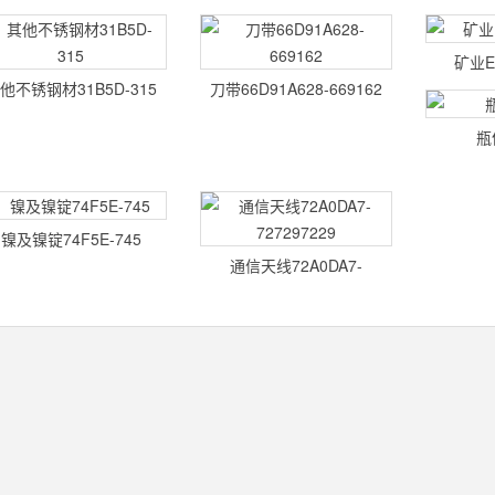
2
矿业EE
他不锈钢材31B5D-315
刀带66D91A628-669162
瓶
镍及镍锭74F5E-745
通信天线72A0DA7-
727297229